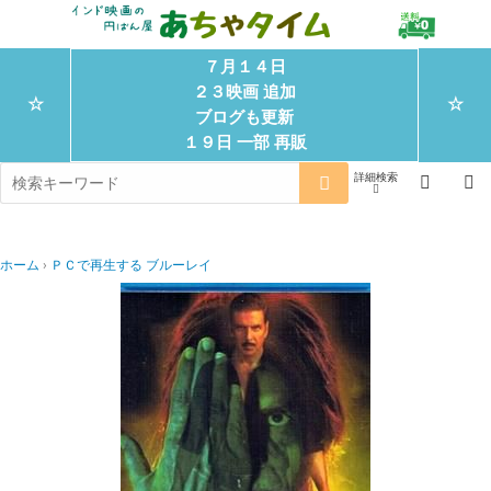
７月１４日
２３映画 追加
☆
☆
ブログも更新
１９日 一部 再販
ホーム
ＰＣで再生する ブルーレイ